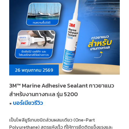
26 พฤษภาคม 2569
3M™ Marine Adhesive Sealant กาวยาแนว
สำหร้บงานทางทะเล รุ่น 5200
บอร์เนียวรีวิว
●
เป็นโพลียูรีเทนชนิดส่วนผสมเดียว (One-Part
Polyurethane) สูตรแห้งเร็ว ที่ให้การยึดติดแข็งแรงและ