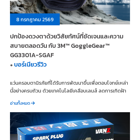
8 กรกฎาคม 2569
ปกป้องดวงตาด้วยวิสัยทัศน์ที่ชัดเจนและความ
สบายตลอดวัน กับ 3M™ GoggleGear™
GG3301A-SGAF
บอร์เนียวรีวิว
●
แว่นครอบตานิรภัยที่ได้รับการพัฒนาขึ้นเพื่อตอบโจทย์เหล่า
นี้อย่างครบถ้วน ด้วยเทคโนโลยีเคลือบเลนส์ ลดการเกิดฝ้า
อ่านทั้งหมด