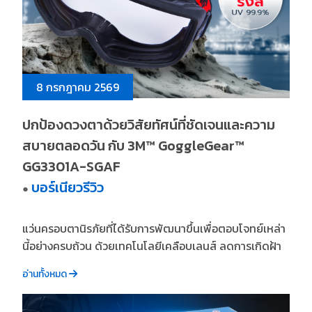
8 กรกฎาคม 2569
ปกป้องดวงตาด้วยวิสัยทัศน์ที่ชัดเจนและความ
สบายตลอดวัน กับ 3M™ GoggleGear™
GG3301A-SGAF
บอร์เนียวรีวิว
●
แว่นครอบตานิรภัยที่ได้รับการพัฒนาขึ้นเพื่อตอบโจทย์เหล่า
นี้อย่างครบถ้วน ด้วยเทคโนโลยีเคลือบเลนส์ ลดการเกิดฝ้า
อ่านทั้งหมด