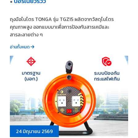
บอร์เนียวรีวิว
●
ถุงมือไนไตร TONGA รุ่น TGZ15 ผลิตจากวัสดุไนไตร
คุณภาพสูง ออกแบบมาเพื่อการป้องกันสารเคมีและ
สารละลายต่าง ๆ
อ่านทั้งหมด
24 มิถุนายน 2569