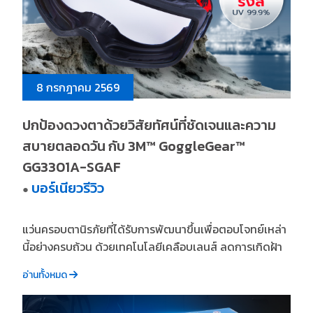
8 กรกฎาคม 2569
ปกป้องดวงตาด้วยวิสัยทัศน์ที่ชัดเจนและความ
สบายตลอดวัน กับ 3M™ GoggleGear™
GG3301A-SGAF
บอร์เนียวรีวิว
●
แว่นครอบตานิรภัยที่ได้รับการพัฒนาขึ้นเพื่อตอบโจทย์เหล่า
นี้อย่างครบถ้วน ด้วยเทคโนโลยีเคลือบเลนส์ ลดการเกิดฝ้า
อ่านทั้งหมด