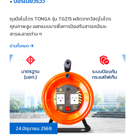
บอร์เนียวรีวิว
●
ถุงมือไนไตร TONGA รุ่น TGZ15 ผลิตจากวัสดุไนไตร
คุณภาพสูง ออกแบบมาเพื่อการป้องกันสารเคมีและ
สารละลายต่าง ๆ
อ่านทั้งหมด
24 มิถุนายน 2569