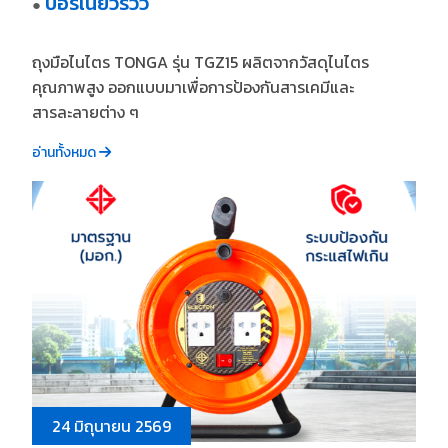
บอร์เนียวรีวิว
●
ถุงมือไนไตร TONGA รุ่น TGZ15 ผลิตจากวัสดุไนไตร
คุณภาพสูง ออกแบบมาเพื่อการป้องกันสารเคมีและ
สารละลายต่าง ๆ
อ่านทั้งหมด
24 มิถุนายน 2569