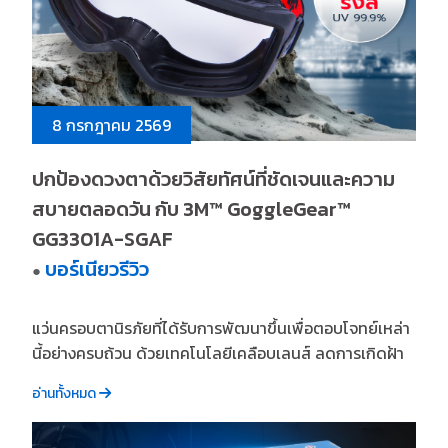
8 กรกฎาคม 2569
ปกป้องดวงตาด้วยวิสัยทัศน์ที่ชัดเจนและความ
สบายตลอดวัน กับ 3M™ GoggleGear™
GG3301A-SGAF
บอร์เนียวรีวิว
●
แว่นครอบตานิรภัยที่ได้รับการพัฒนาขึ้นเพื่อตอบโจทย์เหล่า
นี้อย่างครบถ้วน ด้วยเทคโนโลยีเคลือบเลนส์ ลดการเกิดฝ้า
อ่านทั้งหมด