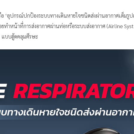
’ หรือ ‘อุปกรณ์ปกป้องระบบทางเดินหายใจชนิดส่งผ่านอากาศเต็มรูปแ
อยทำหน้าที่การส่งอากาศผ่านท่อหรือระบบส่งอากาศ (Airline System
 แบบฮู้ดคลุมศีรษะ