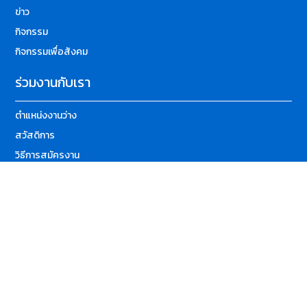
ข่าว
กิจกรรม
กิจกรรมเพื่อสังคม
ร่วมงานกับเรา
ตำแหน่งงานว่าง
สวัสดิการ
วิธีการสมัครงาน
ติดต่อเรา
89/175 ถนน วิภาวดีรังสิต ตลาดบางเขน, หลักสี่, กรุงเทพ 10210
02-081-4900
02-521-2273, 02-522-7330-1
operator@borneothai.com