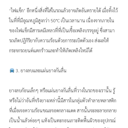
‘ไฟแช็ก’ อีกหนึ่งสิ่งที่ใส่ในรถแล้วอาจเกิดอันตรายได้ เมื่อทิ้งไว้
ในที่ที่มีอุณหภูมิสูงกว่า 50°C เป็นเวลานาน เนื่องจากภายใน
ของไฟแช็กมีสารเคมีเหลวที่ที่เป็นเชื้อเพลิงบรรจุอยู่ ซึ่งสามา
รถเกิดปฎิกิริยากับความร้อนด้วยการระเบิดตัวเอง ส่งผลให้
กระจกรถยนต์แตกร้าวและทำให้เกิดเพลิงไหม้ได้
3. ยางลบและแผ่นยางกันลื่น
ยางลบก้อนเล็กๆ หรือแผ่นยางกันลื่นที่วางในรถของเรานั้น รู้
หรือไม่ว่าอันที่จริงยางเหล่านี้มีสารในกลุ่มตัวทำลายพลาสติก
ที่เมื่อเจอความร้อนขณะจอดกลางแดด สารนั้นจะละลายกลาย
เป็นน้ำแล้วค่อยๆ แห้งเป็นตะกอนเกาะติดพื้นผิวของอุปกรณ์