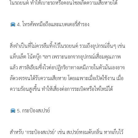
ในรถยนต์ ทำให้เบาะรถหรือคอนโซลเกิดความเสียหายได้
4. โทรศัพทมือถือและแบตเตอรี่สำรอง
สิ่งจำเป็นที่ไม่ควรลืมทิ้งไว้ในรถยนต์ รวมถึงอุปกรณ์อื่นๆ เช่น
แท็บเล็ต โน้ตบุ๊ก ฯลฯ เพราะนอกจากอุปกรณ์เสื่อมคุณภาพ
แล้ว สารลิเธียมซึ่งไวต่อปฏิกริยาทางเคมีภายในตัวมันเองอาจ
ลัดวงจรจนได้รับความเสียหาย โดยเฉพาะเมื่อเปิดใช้งาน เมื่อ
ความร้อนสูงขึ้น ทำให้เสี่ยงต่อการระเบิดหรือไฟไหม้ได้
5. กระป๋องสเปรย์
สำหรับ ‘กระป๋องสเปรย์’ เช่น สเปรย์หอมดับกลิ่น หากเก็บไว้