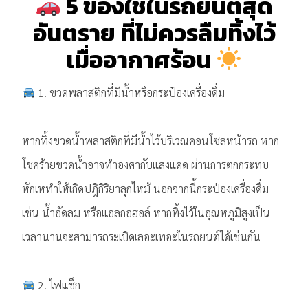
5 ของใช้ในรถยนต์สุด
อันตราย ที่ไม่ควรลืมทิ้งไว้
เมื่ออากาศร้อน
1. ขวดพลาสติกที่มีน้ำหรือกระป๋องเครื่องดื่ม
หากทิ้งขวดน้ำพลาสติกที่มีน้ำไว้บริเวณคอนโซลหน้ารถ หาก
โชคร้ายขวดน้ำอาจทำองศากับแสงแดด ผ่านการตกกระทบ
หักเหทำให้เกิดปฎิกิริยาลุกไหม้ นอกจากนี้กระป๋องเครื่องดื่ม
เช่น น้ำอัดลม หรือแอลกอฮอล์ หากทิ้งไว้ในอุณหภูมิสูงเป็น
เวลานานจะสามารถระเบิดเลอะเทอะในรถยนต์ได้เช่นกัน
2. ไฟแช็ก