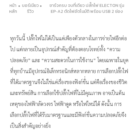
หน้า
บอร์เนียว
ชาร์จครบ จบที่เดียว ปลั๊กไฟ ELECTON รุ่น
หลัก
รีวิว
EP‑A2 ตัดไฟอัตโนมัติ พร้อม USB 2 ช่อง
ทุกวันนี้ ปลั๊กไฟไม่ได้เป็นแค่เพียงตัวกลางในการจ่ายไฟอีกต่อ
ไป แต่กลายเป็นอุปกรณ์สำคัญที่ต้องตอบโจทย์ทั้ง “ความ
ปลอดภัย” และ “ความสะดวกในการใช้งาน” โดยเฉพาะในยุค
ที่ทุกบ้านมีอุปกรณ์อิเล็กทรอนิกส์หลากหลาย การเลือกปลั๊กไฟ
ที่ได้มาตรฐานจึงไม่ใช่แค่เรื่องของฟังก์ชั่่น แต่คือเรื่องของชีวิต
และทรัพย์สิน การเลือกใช้ปลั๊กไฟที่ไม่มีคุณภาพ อาจเป็นต้น
เหตุของไฟฟ้าลัดวงจร ไฟฟ้าดูด หรือไฟไหม้ได้ ดังนั้น การ
เลือกปลั๊กไฟที่ได้รับมาตรฐานและมีฟังก์ชั่นความปลอดภัยจึง
เป็นสิ่งสำคัญอย่างยิ่ง