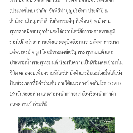
28 กันยายน 2565 ที่ผ่านมา ‘บริษัท บอร์เนียว เทคนิเคิล
(ประเทศไทย) จำกัด’ จัดพิธีทำบุญบริษัทฯ ประจำปี ณ
สำนักงานใหญ่หลักสี่ กับกิจกรรมดีๆ ที่เพื่อนๆ พนักงาน
พุทธศาสนิกชนทุกท่านจะได้กราบไหว้สักการะศาลพระภูมิ
รวมไปถึงนำอาหารแห้งและจตุปัจจัยมาถวายภัตตาหารเพล
แด่พระสงฆ์ 9 รูป โดยมีพระสงฆ์เจริญพระพุทธมนต์ และ
ประพรมน้ำพระพุทธมนต์ น้อมรับความเป็นสิริมงคลเข้ามาใน
ชีวิต ตลอดจนเพิ่มความรักใคร่สามัคคี และอิ่มเอมใจเมื่อได้แบ่ง
ปันช่วงเวลาที่มีค่าร่วมกัน ภายใต้แนวทางป้องกันโรค COVID-
19 เว้นระยะห่าง และสวมหน้ากากอนามัยหรือหน้ากากผ้า
ตลอดการเข้าร่วมพิธี