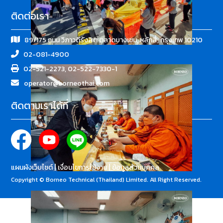
ติดต่อเรา
89/175 ถนน วิภาวดีรังสิต ตลาดบางเขน, หลักสี่, กรุงเทพ 10210
02-081-4900
02-521-2273, 02-522-7330-1
operator@borneothai.com
ติดตามเราได้ที่
|
|
แผนผังเว็บไซต์
เงื่อนไขการใช้งาน
ข้อมูลส่วนบุคคล
Copyright © Borneo Technical (Thailand) Limited. All Right Reserved.