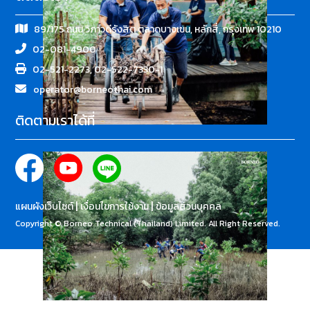
89/175 ถนน วิภาวดีรังสิต ตลาดบางเขน, หลักสี่, กรุงเทพ 10210
02-081-4900
02-521-2273, 02-522-7330-1
operator@borneothai.com
ติดตามเราได้ที่
|
|
แผนผังเว็บไซต์
เงื่อนไขการใช้งาน
ข้อมูลส่วนบุคคล
Copyright © Borneo Technical (Thailand) Limited. All Right Reserved.