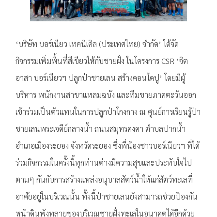
‘บริษัท บอร์เนียว เทคนิเคิล (ประเทศไทย) จำกัด’ ได้จัด
กิจกรรมเพิ่มพื้นที่สีเขียวให้กับชายฝั่ง ในโครงการ CSR ‘จิต
อาสา บอร์เนียวฯ ปลูกป่าชายเลน สร้างคอนโดปู’ โดยมีผู้
บริหาร พนักงานสาขาแหลมฉบัง และทีมขายภาคตะวันออก
เข้าร่วมเป็นตัวแทนในการปลูกป่าโกงกาง ณ ศูนย์การเรียนรู้ป่า
ชายเลนพระเจดีย์กลางน้ำ ถนนสมุทรคงคา ตำบลปากน้ำ
อำเภอเมืองระยอง จังหวัดระยอง ซึ่งพี่น้องชาวบอร์เนียวฯ ที่ได้
ร่วมกิจกรรมในครั้งนี้ทุกท่านต่างมีความสุขและประทับใจไป
ตามๆ กันกับการสร้างแหล่งอนุบาลสัตว์น้ำให้แก่สัตว์ทะเลที่
อาศัยอยู่ในบริเวณนั้น ทั้งนี้ป่าชายเลนยังสามารถช่วยป้องกัน
หน้าดินพังทลายของบริเวณชายฝั่งทะเลในอนาคตได้อีกด้วย