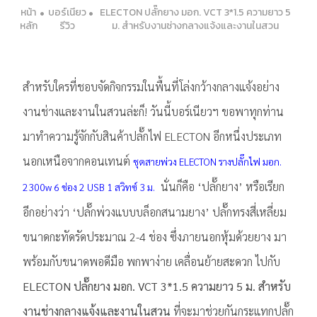
หน้า
บอร์เนียว
ELECTON ปลั๊กยาง มอก. VCT 3*1.5 ความยาว 5
หลัก
รีวิว
ม. สำหรับงานช่างกลางแจ้งและงานในสวน
สำหรับใครที่ชอบจัดกิจกรรมในพื้นที่โล่งกว้างกลางแจ้งอย่าง
งานช่างและงานในสวนล่ะก็! วันนี้บอร์เนียวฯ ขอพาทุกท่าน
มาทำความรู้จักกับสินค้าปลั๊กไฟ ELECTON อีกหนึ่งประเภท
นอกเหนือจากคอนเทนต์
ชุดสายพ่วง ELECTON รางปลั๊กไฟ มอก.
นั่นก็คือ ‘ปลั๊กยาง’ หรือเรียก
2300w 6 ช่อง 2 USB 1 สวิทซ์ 3 ม.
อีกอย่างว่า ‘ปลั๊กพ่วงแบบบล็อกสนามยาง’ ปลั๊กทรงสี่เหลี่ยม
ขนาดกะทัดรัดประมาณ 2-4 ช่อง ซึ่งภายนอกหุ้มด้วยยาง มา
พร้อมกับขนาดพอดีมือ พกพาง่าย เคลื่อนย้ายสะดวก ไปกับ
ELECTON ปลั๊กยาง มอก. VCT 3*1.5 ความยาว 5 ม. สำหรับ
งานช่างกลางแจ้งและงานในสวน
ที่จะมาช่วยกันกระแทกปลั๊ก