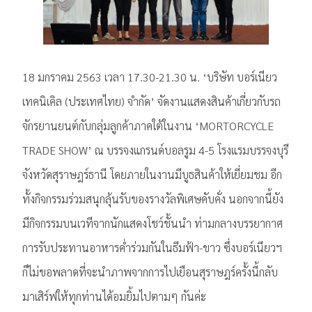
18 มกราคม 2563 เวลา 17.30-21.30 น. ‘บริษัท บอร์เนียว
เทคนิเคิล (ประเทศไทย) จำกัด’ จัดงานแสดงสินค้าเกี่ยวกับรถ
จักรยานยนต์กับกลุ่มลูกค้าภาคใต้ในงาน ‘MORTORCYCLE
TRADE SHOW’ ณ บรรจงแกรนด์บอลรูม 4-5 โรงแรมบรรจงบุรี
จังหวัดสุราษฎร์ธานี โดยภายในงานมีบูธสินค้าให้เยี่ยมชม อีก
ทั้งกิจกรรมร่วมสนุกลุ้นรับของรางวัลพิเศษคับคั่ง นอกจากนี้ยัง
มีกิจกรรมบนเวทีจากนักแสดงโชว์ชั้นนำ ท่ามกลางบรรยากาศ
การรับประทานอาหารค่ำร่วมกันในธีมฟ้า-ขาว ซึ่งบอร์เนียวฯ
ก็ไม่ขอพลาดที่จะนำภาพจากการไปเยือนสุราษฎร์ครั้งนี้กลับ
มาเสิร์ฟให้ทุกท่านได้อมยิ้มไปตามๆ กันค่ะ