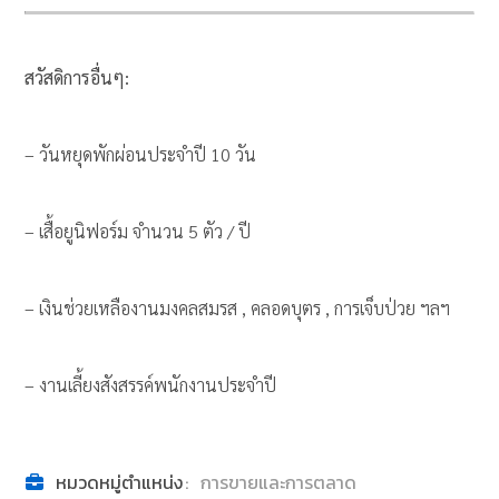
สวัสดิการอื่นๆ:
– วันหยุดพักผ่อนประจำปี 10 วัน
– เสื้อยูนิฟอร์ม จำนวน 5 ตัว / ปี
– เงินช่วยเหลืองานมงคลสมรส , คลอดบุตร , การเจ็บป่วย ฯลฯ
– งานเลี้ยงสังสรรค์พนักงานประจำปี
หมวดหมู่ตำแหน่ง
:
การขายและการตลาด