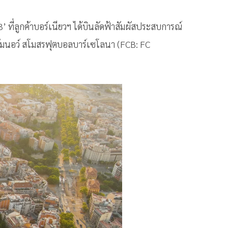
ลูกค้าบอร์เนียวฯ ได้บินลัดฟ้าสัมผัสประสบการณ์
ัมนอว์ สโมสรฟุตบอลบาร์เซโลนา (FCB: FC