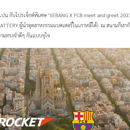
 กับโปรเจ็กต์พิเศษ ‘SEBANG X FCB meet and greet 2023’ ที่
ATTERY ผู้นำอุตสาหกรรมแบตเตอรี่ในเกาหลีใต้) ณ สนามกีฬาก
ความทรงจำดีๆ กันแบบจุใจ