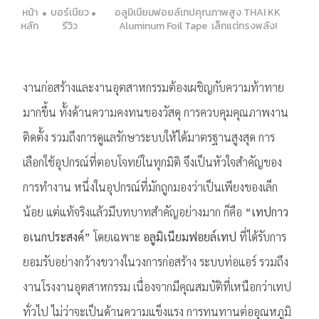
หน้า
บอร์เนียว
อลูมิเนียมฟอยล์เทปคุณภาพสูง THAI KK
หลัก
รีวิว
Aluminum Foil Tape เล็กแต่ทรงพลัง!
งานก่อสร้างและงานอุตสาหกรรมต้องเผชิญกับความท้าทาย
มากขึ้น ทั้งด้านความคงทนของวัสดุ การควบคุมคุณภาพงาน
ติดตั้ง รวมถึงการดูแลรักษาระบบให้ได้มาตรฐานสูงสุด การ
เลือกใช้อุปกรณ์ที่ตอบโจทย์ในทุกมิติ จึงเป็นหัวใจสำคัญของ
การทำงาน หนึ่งในอุปกรณ์ที่มักถูกมองว่าเป็นเพียงของเล็ก
น้อย แต่แท้จริงแล้วมีบทบาทสำคัญอย่างมาก ก็คือ
“เทปกาว
อเนกประสงค์”
โดยเฉพาะ
อลูมิเนียมฟอยล์เทป
ที่ได้รับการ
ยอมรับอย่างกว้างขวางในวงการก่อสร้าง ระบบท่อแอร์ รวมถึง
งานโรงงานอุตสาหกรรม เนื่องจากมีคุณสมบัติที่เหนือกว่าเทป
ทั่วไป ไม่ว่าจะเป็นด้านความแข็งแรง การทนทานต่ออุณหภูมิ