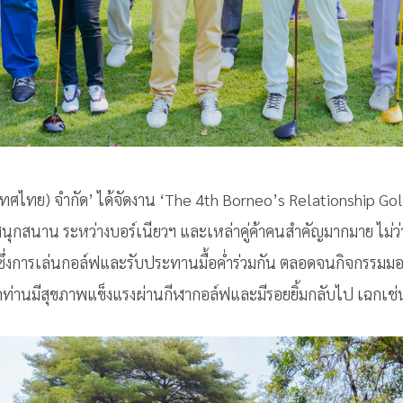
เทศไทย) จำกัด’ ได้จัดงาน ‘The 4th Borneo’s Relationship Gol
วามสนุกสนาน ระหว่างบอร์เนียวฯ และเหล่าคู่ค้าคนสำคัญมากมาย ไ
งการเล่นกอล์ฟและรับประทานมื้อค่ำร่วมกัน ตลอดจนกิจกรรมมอบขอ
ทุกท่านมีสุขภาพแข็งแรงผ่านกีฬากอล์ฟและมีรอยยิ้มกลับไป เฉกเช่