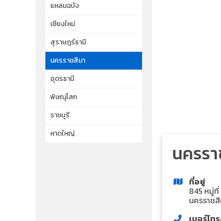
แหลมฉบัง
เชียงใหม่
สุราษฎร์ธานี
นครราชสีมา
อุดรธานี
พิษณุโลก
ราชบุรี
หาดใหญ่
นครรา
ที่อยู่
845 หมู่ท
นครราชส
เบอร์โทร